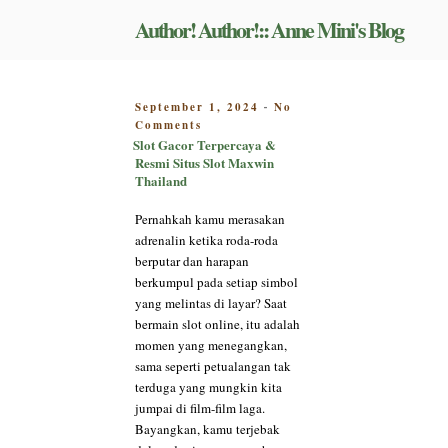
Skip
Author! Author!:: Anne Mini's Blog
to
content
POSTED
September 1, 2024
No
-
on
ON
Comments
Slot
Slot Gacor Terpercaya &
Gacor
Resmi Situs Slot Maxwin
Terpercaya
Thailand
&
Resmi
Pernahkah kamu merasakan
Situs
adrenalin ketika roda-roda
Slot
berputar dan harapan
Maxwin
berkumpul pada setiap simbol
Thailand
yang melintas di layar? Saat
bermain slot online, itu adalah
momen yang menegangkan,
sama seperti petualangan tak
terduga yang mungkin kita
jumpai di film-film laga.
Bayangkan, kamu terjebak