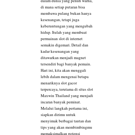
dalam dunia yang penuh warna,
di mana setiap putaran bisa
membawa pulang bukan hanya
kesenangan, tetapi juga
keberuntungan yang mengubah
hidup. Itulah yang membuat
permainan slot di internet
semakin digemari. Detail dan
kadar kesenangan yang
ditawarkan menjadi magnet
tersendiri bagi banyak pemain.
Hari ini, kita akan menggali
lebih dalam mengenai betapa
menariknya slot gacor
terpercaya, terutama di situs slot
Maxwin Thailand yang menjadi
incaran banyak peminat.
Melalui langkah pertama ini,
siapkan dirimu untuk
menyimak berbagai tautan dan
tips yang akan membimbingmu
memaksimalkan potensi