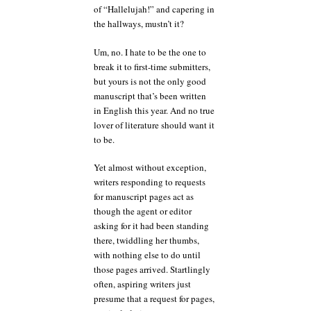
of “Hallelujah!” and capering in
the hallways, mustn’t it?
Um, no. I hate to be the one to
break it to first-time submitters,
but yours is not the only good
manuscript that’s been written
in English this year. And no true
lover of literature should want it
to be.
Yet almost without exception,
writers responding to requests
for manuscript pages act as
though the agent or editor
asking for it had been standing
there, twiddling her thumbs,
with nothing else to do until
those pages arrived. Startlingly
often, aspiring writers just
presume that a request for pages,