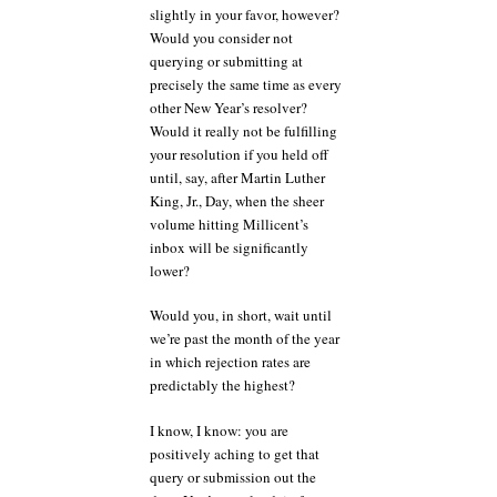
slightly in your favor, however?
Would you consider not
querying or submitting at
precisely the same time as every
other New Year’s resolver?
Would it really not be fulfilling
your resolution if you held off
until, say, after Martin Luther
King, Jr., Day, when the sheer
volume hitting Millicent’s
inbox will be significantly
lower?
Would you, in short, wait until
we’re past the month of the year
in which rejection rates are
predictably the highest?
I know, I know: you are
positively aching to get that
query or submission out the