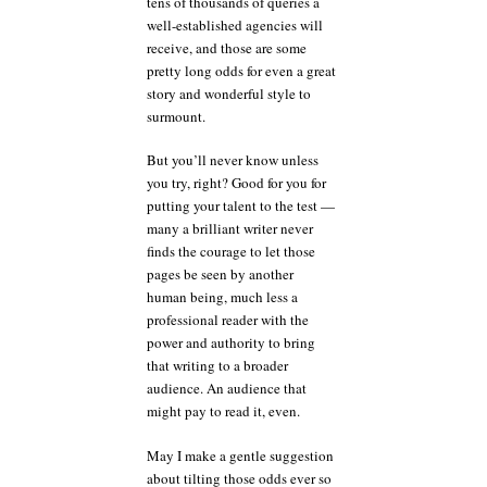
tens of thousands of queries a
well-established agencies will
receive, and those are some
pretty long odds for even a great
story and wonderful style to
surmount.
But you’ll never know unless
you try, right? Good for you for
putting your talent to the test —
many a brilliant writer never
finds the courage to let those
pages be seen by another
human being, much less a
professional reader with the
power and authority to bring
that writing to a broader
audience. An audience that
might pay to read it, even.
May I make a gentle suggestion
about tilting those odds ever so