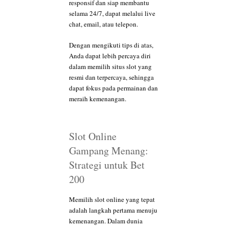
responsif dan siap membantu
selama 24/7, dapat melalui live
chat, email, atau telepon.
Dengan mengikuti tips di atas,
Anda dapat lebih percaya diri
dalam memilih situs slot yang
resmi dan terpercaya, sehingga
dapat fokus pada permainan dan
meraih kemenangan.
Slot Online
Gampang Menang:
Strategi untuk Bet
200
Memilih slot online yang tepat
adalah langkah pertama menuju
kemenangan. Dalam dunia