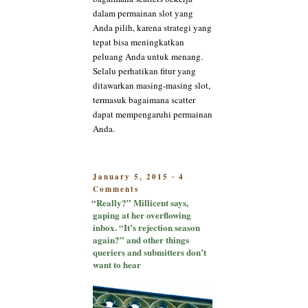
dalam permainan slot yang
Anda pilih, karena strategi yang
tepat bisa meningkatkan
peluang Anda untuk menang.
Selalu perhatikan fitur yang
ditawarkan masing-masing slot,
termasuk bagaimana scatter
dapat mempengaruhi permainan
Anda.
POSTED
January 5, 2015
4
-
on
ON
Comments
“Really?”
“Really?” Millicent says,
Millicent
gaping at her overflowing
says,
inbox. “It’s rejection season
gaping
again?” and other things
at
queriers and submitters don’t
her
want to hear
overflowing
inbox.
“It’s