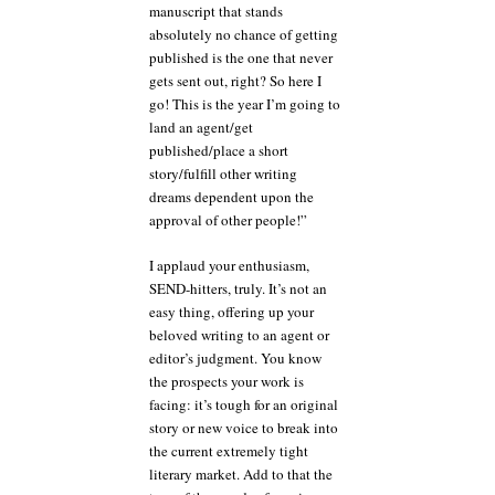
manuscript that stands
absolutely no chance of getting
published is the one that never
gets sent out, right? So here I
go! This is the year I’m going to
land an agent/get
published/place a short
story/fulfill other writing
dreams dependent upon the
approval of other people!”
I applaud your enthusiasm,
SEND-hitters, truly. It’s not an
easy thing, offering up your
beloved writing to an agent or
editor’s judgment. You know
the prospects your work is
facing: it’s tough for an original
story or new voice to break into
the current extremely tight
literary market. Add to that the