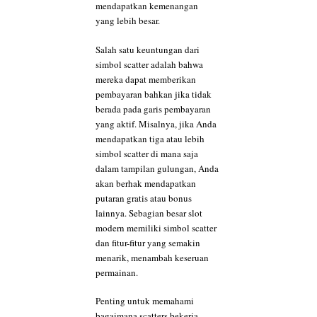
mendapatkan kemenangan
yang lebih besar.
Salah satu keuntungan dari
simbol scatter adalah bahwa
mereka dapat memberikan
pembayaran bahkan jika tidak
berada pada garis pembayaran
yang aktif. Misalnya, jika Anda
mendapatkan tiga atau lebih
simbol scatter di mana saja
dalam tampilan gulungan, Anda
akan berhak mendapatkan
putaran gratis atau bonus
lainnya. Sebagian besar slot
modern memiliki simbol scatter
dan fitur-fitur yang semakin
menarik, menambah keseruan
permainan.
Penting untuk memahami
bagaimana scatters bekerja