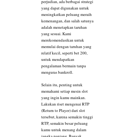
perjudian, ada berbagai strategi
yang dapat digunakan untuk
meningkatkan peluang meraih
kemenangan, dan salah satunya
adalah menetapkan taruhan
yang sesuai. Kami
merekomendasikan untuk
memulai dengan taruhan yang
relatif kecil, seperti bet 200,
untuk mendapatkan
pengalaman bermain tanpa
menguras bankroll.
Selain itu, penting untuk
memahami setiap mesin slot
yang ingin kamu mainkan.
Lakukan riset mengenai RTP
(Return to Player) dari slot
tersebut, karena semakin tinggi
RTP, semakin besar peluang
kamu untuk menang dalam
jangka panjang. Banyak