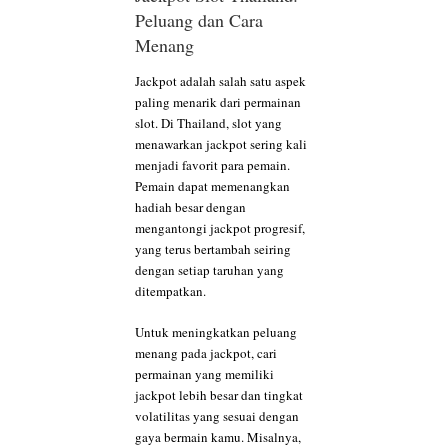
Peluang dan Cara
Menang
Jackpot adalah salah satu aspek
paling menarik dari permainan
slot. Di Thailand, slot yang
menawarkan jackpot sering kali
menjadi favorit para pemain.
Pemain dapat memenangkan
hadiah besar dengan
mengantongi jackpot progresif,
yang terus bertambah seiring
dengan setiap taruhan yang
ditempatkan.
Untuk meningkatkan peluang
menang pada jackpot, cari
permainan yang memiliki
jackpot lebih besar dan tingkat
volatilitas yang sesuai dengan
gaya bermain kamu. Misalnya,