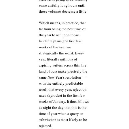
some awfully long hours until
those volumes decrease a little.
Which means, in practice, that
far from being the best time of
the year to act upon those
laudable plans, the first few
weeks of the year are
strategically the worst. Every
year, literally millions of
aspiring writers across this fine
land of ours make precisely the
same New Year’s resolution —
with the entirely predictable
result that every year, rejection
rates skyrocket in the first few
weeks of January. It thus follows
as night the day that this is the
time of year when a query or
submission is most likely to be
rejected.