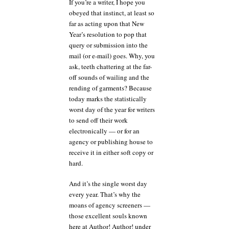
If you’re a writer, I hope you
obeyed that instinct, at least so
far as acting upon that New
Year’s resolution to pop that
query or submission into the
mail (or e-mail) goes. Why, you
ask, teeth chattering at the far-
off sounds of wailing and the
rending of garments? Because
today marks the statistically
worst day of the year for writers
to send off their work
electronically — or for an
agency or publishing house to
receive it in either soft copy or
hard.
And it’s the single worst day
every year. That’s why the
moans of agency screeners —
those excellent souls known
here at Author! Author! under