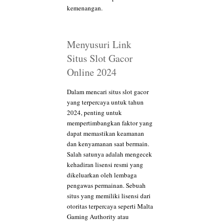
kemenangan.
Menyusuri Link
Situs Slot Gacor
Online 2024
Dalam mencari situs slot gacor
yang terpercaya untuk tahun
2024, penting untuk
mempertimbangkan faktor yang
dapat memastikan keamanan
dan kenyamanan saat bermain.
Salah satunya adalah mengecek
kehadiran lisensi resmi yang
dikeluarkan oleh lembaga
pengawas permainan. Sebuah
situs yang memiliki lisensi dari
otoritas terpercaya seperti Malta
Gaming Authority atau